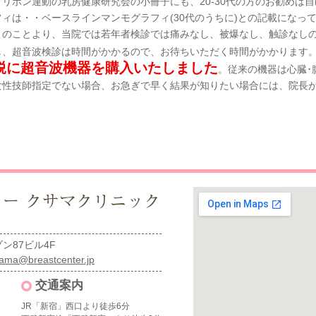
クリボン運動の乳房健康研究会の小冊子にも、20-30代の方のお勧めは
フィは・・
ベースラインマンモグラフィ(30代のうちに)
との記載になっ
このことより、当院では若年者検診では痛みなし、被爆なし、触診なし
し、超音波検診は時間がかかるので、お待ちいただく時間がかかります
鋭に超音波機器を購入いたしました
。
従来の機器は心臓･
女性技師指定でない場合、お急ぎで早く結果が知りたい場合には、院長
ン87ビル4F
ama@breastcenter.jp
交通案内
JR「新宿」西口より徒歩6分