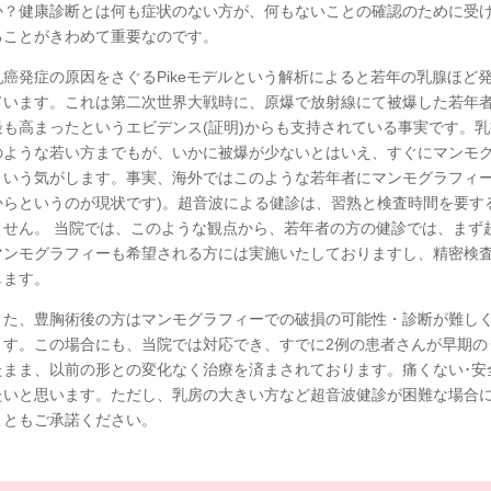
か？健康診断とは何も症状のない方が、何もないことの確認のために受
ることがきわめて重要なのです。
乳癌発症の原因をさぐるPikeモデルという解析によると若年の乳腺ほど
ています。これは第二次世界大戦時に、原爆で放射線にて被爆した若年
最も高まったというエビデンス(証明)からも支持されている事実です。
のような若い方までもが、いかに被爆が少ないとはいえ、すぐにマンモ
という気がします。事実、海外ではこのような若年者にマンモグラフィー
からというのが現状です)。超音波による健診は、習熟と検査時間を要す
ません。 当院では、このような観点から、若年者の方の健診では、まず
マンモグラフィーも希望される方には実施いたしておりますし、精密検
します。
また、豊胸術後の方はマンモグラフィーでの破損の可能性・診断が難し
ます。この場合にも、当院では対応でき、すでに2例の患者さんが早期の
たまま、以前の形との変化なく治療を済まされております。痛くない･安
たいと思います。ただし、乳房の大きい方など超音波健診が困難な場合
こともご承諾ください。