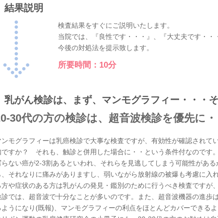
結果説明
検査結果をすぐにご説明いたします。
当院では、『良性です・・・』、『大丈夫です・・
今後の対処法を提示致します。
所要時間：10分
乳がん検診は、まず、マンモグラフィー・・・
20-30代の方の検診は、超音波検診を優先に
マンモグラフィーは乳癌検診で大事な検査ですが、有効性が確認されてい
知ですか？ それも、触診と併用した場合に・・という条件付なのです
写らない癌が2-3割あるといわれ、それらを見逃してしまう可能性があ
ら、それなりに痛みがありますし、弱いながら放射線の被爆も考慮に入
る方や症状のある方は乳がんの発見・鑑別のために行うべき検査ですが
検診では、超音波で十分なことが多いのです。また、超音波機器の進歩
るようになり(既報)、マンモグラフィーの利点をほとんどカバーできる