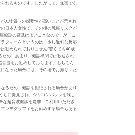
けられるものです。したがって、無害であ
発がん物質への感受性が高いことが示され
者の日本人女性で、その後の乳癌リスクが
乳癌健診の普及はよいことなのですが、こ
グラフィーをというのは、少し過剰な反応
は勧められておりません(若くても40歳
るため、あまり、健診機関では歓迎され
超音波をお勧めしております。もちろん、
査になった場合には、その場でお撮りいた
くなるため、健診を拒絶される場合があり
うちに発見され、シリコンバックを残し
全な超音波健診を是非、ご利用いただき
にマンモグラフィをお勧めする場合もある